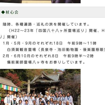
◆杖心会
随時、各種遍路・巡礼の旅を開催しています。
（H22～23年「四国八十八ヶ所霊場巡り」開催、H
り」開催）
1月・5月・9月のそれぞれ18日 午前9時～11時
白須賀観音霊場（長泉寺・池田動物園・後楽園慈眼
2月・6月10月のそれぞれ8日 午前9時半～2時
備前薬師霊場八ヶ寺をお参りしています。