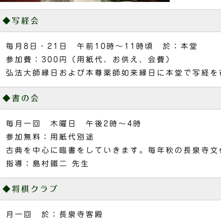
◆写経会
毎月8日・21日 午前10時～11時頃 於：本堂
参加費：300円（用紙代、お供え、会費）
弘法大師縁日および本尊薬師如来縁日に本堂で写経を
◆書の会
毎月一回 木曜日 午後2時～4時
参加無料：用紙代別途
古典を中心に臨書をしていきます。毎年秋の長泉寺文
指導：島村鐵二 先生
◆将棋クラブ
月一回 於：長泉寺客殿